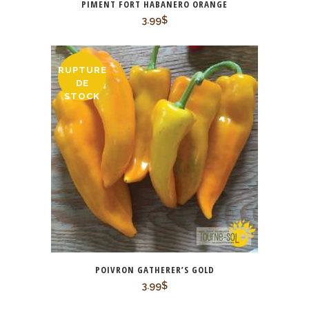
PIMENT FORT HABANERO ORANGE
3.99
$
RUPTURE
DE
STOCK
POIVRON GATHERER’S GOLD
3.99
$