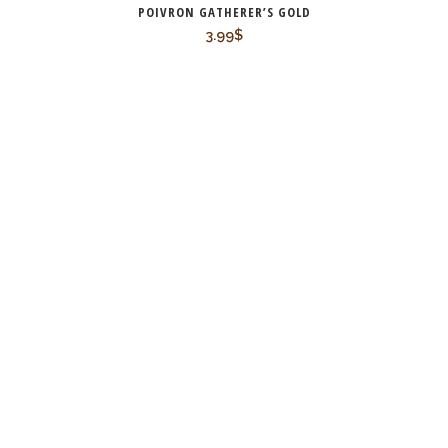
POIVRON GATHERER’S GOLD
3.99
$