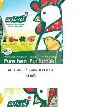
RE
K
ACTI-SOL – À USAGE MULTIPLE
14.99
$
RE
K