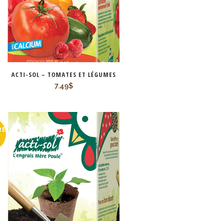
ACTI-SOL – TOMATES ET LÉGUMES
7.49
$
RE
K