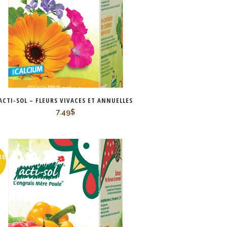
ACTI-SOL – FLEURS VIVACES ET ANNUELLES
7.49
$
RE
K