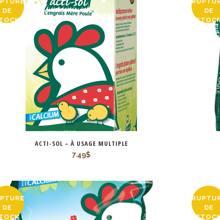
PTURE
RUPTU
DE
DE
TOCK
STOC
ACTI-SOL – À USAGE MULTIPLE
7.49
$
PTURE
RUPTU
DE
DE
TOCK
STOC