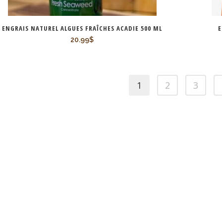
ENGRAIS NATUREL ALGUES FRAÎCHES ACADIE 500 ML
E
20.99
$
1
2
3