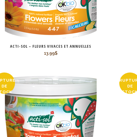
ACTI-SOL – FLEURS VIVACES ET ANNUELLES
13.99
$
PTURE
RUPTU
DE
DE
TOCK
STOC