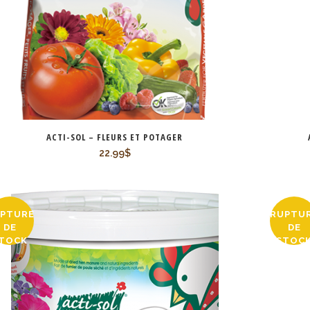
ACTI-SOL – FLEURS ET POTAGER
22.99
$
PTURE
RUPTU
DE
DE
TOCK
STOC