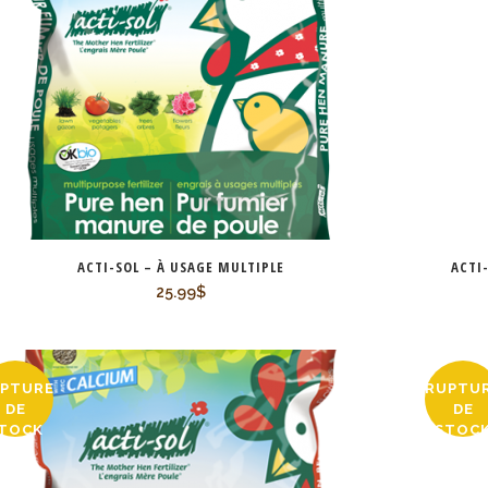
ACTI-SOL – À USAGE MULTIPLE
ACTI
25.99
$
PTURE
RUPTU
DE
DE
TOCK
STOC